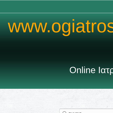
www.ogiatro
Καλωσή
Online Ια