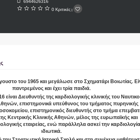
6944626316
0 Κριτικές
|
ης
ΑΠΟΦΡΑΞΕΙΣ ΑΠΟΧΕΤΕΥΣΕΩΝ
ΠΛΑΣΤΙΚΟΣ ΧΕΙΡΟΥΡΓΟΣ
γουστο του 1965 και μεγάλωσε στο Σχηματάρι Βοιωτίας. Εί
ΑΝΤΩΝΙΟΥ ΑΘΗΝΑ ΚΥΨΕΛΗ
ΑΜΠΕΛΟΚΗΠΟΙ ΑΤΤΙΚΗ
παντρεμένος και έχει τρία παιδιά.
ΨΥΡΡΗ
ΠΑΠΑΔΟΠΟΥΛΟΥ ΠΗΝΕΛΟΠΗ
16 είναι Διευθυντής της καρδιολογικής κλινικής του Ναυτικο
θηνών, επιστημονικά υπεύθυνος του τμήματος πυρηνικής
νοσοκομείου, επιστημονικός διευθυντής στο τμήμα επεμβατ
της Κεντρικής Κλινικής Αθηνών, μέλος της ευρωπαϊκής και
ολογικής εταιρείας, ενώ παράλληλα ασκεί την καρδιολογία
ιδιωτικά.
την Στρατιωτική Ιατρική Σχολή και στη συνέχεια μαθήτευσ