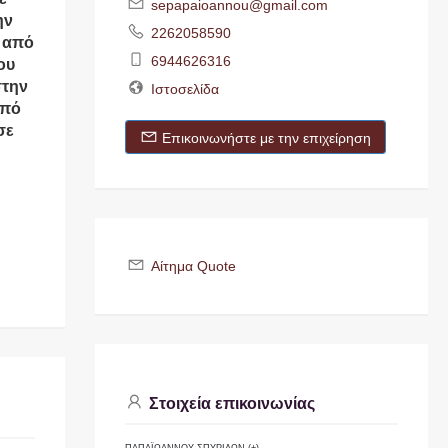
sepapaioannou@gmail.com
ην
2262058590
ά από
6944626316
ου
στην
Ιστοσελίδα
από
σε
Επικοινωνήστε με την επιχείρηση
ι
Αίτημα Quote
Στοιχεία επικοινωνίας