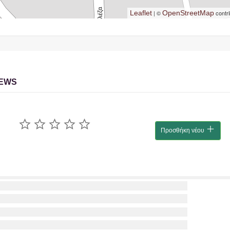
Leaflet
| ©
OpenStreetMap
contri
IEWS
Προσθήκη νέου