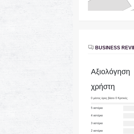
BUSINESS REV
Αξιολόγηση
χρήστη
0 μέσος όρος βάσει 0 Κριτικές
5 αστέρια
4 αστέρια
3 αστέρια
2 αστέρια