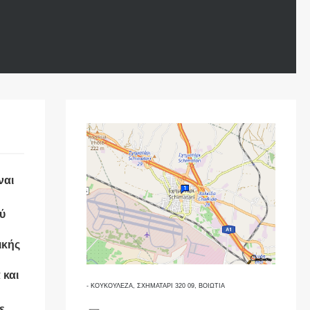
ναι
ύ
ικής
 και
- ΚΟΥΚΟΥΛΕΖΑ, ΣΧΗΜΑΤΑΡΙ 320 09, ΒΟΙΩΤΙΑ
ε