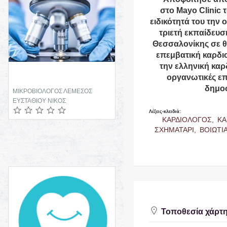
στο Mayo Clinic 
ειδικότητά του την
τριετή εκπαίδευ
Θεσσαλονίκης σε θ
επεμβατική καρδιο
την ελληνική καρ
οργανωτικές επ
δημοσ
ΜΙΚΡΟΒΙΟΛΟΓΟΣ ΛΕΜΕΣΟΣ
ΦΑΡΜΑΚΕΙΟ ΛΑΚΑΤΑΝΕΙΑ
ΕΥΣΤΑΘΙΟΥ ΝΙΚΟΣ
ΛΕΥΚΩΣΙΑ ΚΑΝΑΡΗ ΛΕΩΝΙΔΟΥ
ΜΑΡΙΑ
Λέξεις-κλειδιά:
ΚΑΡΔΙΟΛΟΓΟΣ,
ΚΑ
ΣΧΗΜΑΤΑΡΙ,
ΒΟΙΩΤΙ
Τοποθεσία χάρτ