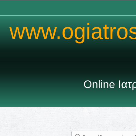
www.ogiatro
Online Ια