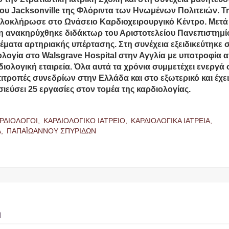
του Jacksonville της Φλόριντα των Ηνωμένων Πολιτειών. Τ
 ολοκλήρωσε στο Ωνάσειο Καρδιοχειρουργικό Κέντρο. Μετ
ση ανακηρύχθηκε διδάκτωρ του Αριστοτελείου Πανεπιστημί
έματα αρτηριακής υπέρτασης. Στη συνέχεια εξειδικεύτηκε 
λογία στο Walsgrave Hospital στην Αγγλία με υποτροφία 
διολογική εταιρεία. Όλα αυτά τα χρόνια συμμετέχει ενεργά 
ιτροπές συνεδρίων στην Ελλάδα και στο εξωτερικό και έχε
ιεύσει 25 εργασίες στον τομέα της καρδιολογίας.
ΜΙΚΡΟΒΙΟΛΟΓΟΣ ΛΕΜΕΣΟΣ
ΦΑΡΜΑΚΕΙΟ ΛΑΚΑΤΑΝΕΙΑ
ΕΥΣΤΑΘΙΟΥ ΝΙΚΟΣ
ΛΕΥΚΩΣΙΑ ΚΑΝΑΡΗ ΛΕΩΝΙΔΟΥ
ΜΑΡΙΑ
ΡΔΙΟΛΟΓΟΙ,
ΚΑΡΔΙΟΛΟΓΙΚΟ ΙΑΤΡΕΙΟ,
ΚΑΡΔΙΟΛΟΓΙΚΑ ΙΑΤΡΕΙΑ,
Α,
ΠΑΠΑΪΩΑΝΝΟΥ ΣΠΥΡΙΔΩΝ
η