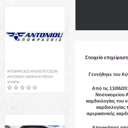
Στοιχεία επιχείρησ
ΑΠΟΦΡΑΞΕΙΣ ΑΠΟΧΕΤΕΥΣΕΩΝ
ΠΛΑΣΤΙΚΟΣ ΧΕΙΡΟΥΡΓΟΣ
Γεννήθηκε τον Αύ
ΑΝΤΩΝΙΟΥ ΑΘΗΝΑ ΚΥΨΕΛΗ
ΑΜΠΕΛΟΚΗΠΟΙ ΑΤΤΙΚΗ
ΨΥΡΡΗ
ΠΑΠΑΔΟΠΟΥΛΟΥ ΠΗΝΕΛΟΠΗ
Από τις 13/06/20
Νοσοκομείου Α
καρδιολογίας του 
καρδιολογίας 
αμερικανικής καρδι
Αποφοίτησε από 