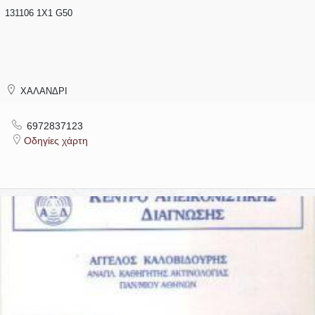
131106 1Χ1 G50
ΧΑΛΑΝΔΡΙ
6972837123
Οδηγίες χάρτη